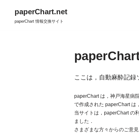
paperChart.net
コ
paperChart 情報交換サイト
ン
テ
ン
ツ
paperChart
へ
ス
キ
ここは，自動麻酔記録ソフ
ッ
プ
paperChart は，神
で作成された paperCh
当サイトは，paperCha
ました．
さまざまな方々からのご意見