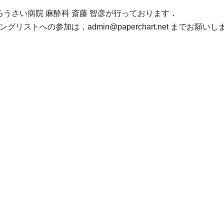
ろうさい病院 麻酔科 斎藤 智彦が行っております．
ストへの参加は，admin@paperchart.net までお願いし