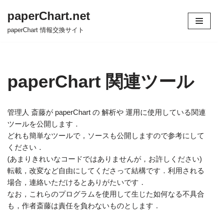
paperChart.net
コ
paperChart 情報交換サイト
ン
テ
ン
ツ
paperChart 関連ツール
へ
ス
キ
管理人 斎藤が paperChart の 解析や 運用に使用している関連
ッ
ツールを公開します．
プ
どれも簡単なツールで，ソースも公開しますので参考にして
ください．
(あまりきれいなコードではありませんが，お許しください)
転載，改変など自由にしてくださって結構です．利用される
場合，連絡いただけるとありがたいです．
なお，これらのプログラムを使用して生じた如何なる不具合
も，作者斎藤は責任を負わないものとします．