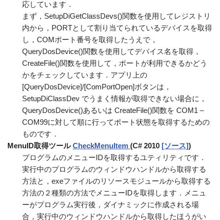
応しています．
まず，SetupDiGetClassDevs()関数を使用してレジストリ
内から，PORTとして割り当てられているデバイスを取得
し，COMポート番号を取得したうえで，
QueryDosDevice()関数を使用してデバイス名を取得，
CreateFile()関数を使用して，ポートが利用できるかどう
かをチェックしています．アプリ上の
[QueryDosDevice]/[ComPortOpen]ボタンは，
SetupDiClassDev でうまく情報が取得できない場合に，
QueryDosDevice()あるいは CreateFile()関数を COM1 –
COM99に対して順に行ってポート状態を取得するための
ものです．
MenuID取得ツール
CheckMenuItem
(C# 2010
[ソース]
)
プログラムのメニューIDを取得するユティリティです．
実行中のプログラムのウィンドウハンドルから取得する
方法と，exeファイルのリソースモジュールから取得する
方法の２種類の方法でメニューIDを取得します．メニュ
ーがプログラム実行後，ダイナミックに作成される場
合，実行中のウィンドウハンドルから取得したほうがい