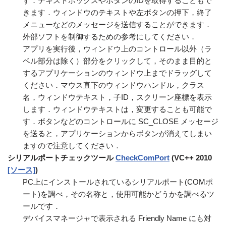
す．テキストボックスやボタンのIDを取得することもで
きます．ウィンドウのテキストや左ボタンの押下，終了
メニューなどのメッセージを送信することができます．
外部ソフトを制御するための参考にしてください．
アプリを実行後，ウィンドウ上のコントロール以外（ラ
ベル部分は除く）部分をクリックして，そのまま目的と
するアプリケーションのウィンドウ上までドラッグして
ください．マウス直下のウィンドウハンドル，クラス
名，ウィンドウテキスト，子ID，スクリーン座標を表示
します．ウィンドウテキストは，変更することも可能で
す．ボタンなどのコントロールに SC_CLOSE メッセージ
を送ると，アプリケーションからボタンが消えてしまい
ますので注意してください．
シリアルポートチェックツール
CheckComPort
(VC++ 2010
[ソース]
)
PC上にインストールされているシリアルポート(COMポ
ート)を調べ，その名称と，使用可能かどうかを調べるツ
ールです．
デバイスマネージャで表示される Friendly Name にも対