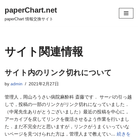
paperChart.net
コ
paperChart 情報交換サイト
ン
テ
ン
ツ
サイト関連情報
へ
ス
キ
サイト内のリンク切れについて
ッ
プ
by
admin
2021年2月27日
管理人，岡山ろうさい病院麻酔科 斎藤です． サーバの引っ越
しで，投稿の一部のリンクがリンク切れになっていました．
（中尾先生ありがとうございました）最近の投稿を中心に，
アーカイブを戻してリンクを復活させるよう作業を行いまし
た．まだ不完全だと思いますが，リンクがうまくいっていな
いページを見つけられた方は，管理人まで教えてい…
続きを