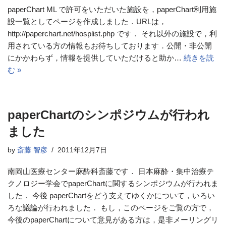
paperChart ML で許可をいただいた施設を，paperChart利用施
設一覧としてページを作成しました．URLは，
http://paperchart.net/hosplist.php です． それ以外の施設で，利
用されている方の情報もお待ちしております．公開・非公開
にかかわらず，情報を提供していただけると助か…
続きを読
む »
paperChartのシンポジウムが行われ
ました
by
斎藤 智彦
2011年12月7日
南岡山医療センター麻酔科斎藤です． 日本麻酔・集中治療テ
クノロジー学会でpaperChartに関するシンポジウムが行われま
した． 今後 paperChartをどう支えてゆくかについて，いろい
ろな議論が行われました． もし，このページをご覧の方で，
今後のpaperChartについて意見がある方は，是非メーリングリ