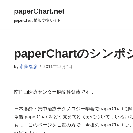
paperChart.net
コ
paperChart 情報交換サイト
ン
テ
ン
ツ
paperChartのシ
へ
ス
by
斎藤 智彦
2011年12月7日
キ
ッ
プ
南岡山医療センター麻酔科斎藤です．
日本麻酔・集中治療テクノロジー学会でpaperChart
今後 paperChartをどう支えてゆくかについて，いろ
もし，このページをご覧の方で，今後のpaperChar
ればと思います．