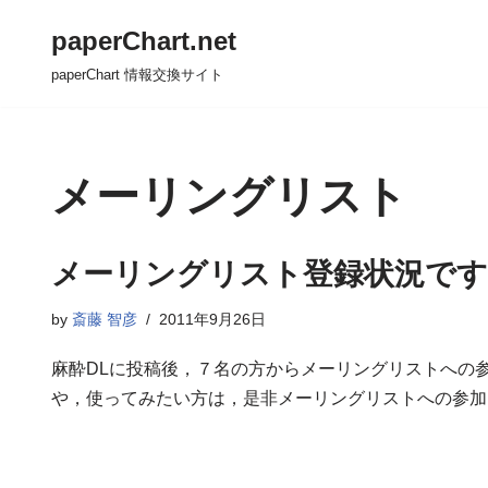
paperChart.net
コ
paperChart 情報交換サイト
ン
テ
ン
ツ
メーリングリスト
へ
ス
キ
メーリングリスト登録状況です
ッ
by
斎藤 智彦
2011年9月26日
プ
麻酔DLに投稿後，７名の方からメーリングリストへの参加
や，使ってみたい方は，是非メーリングリストへの参加をお