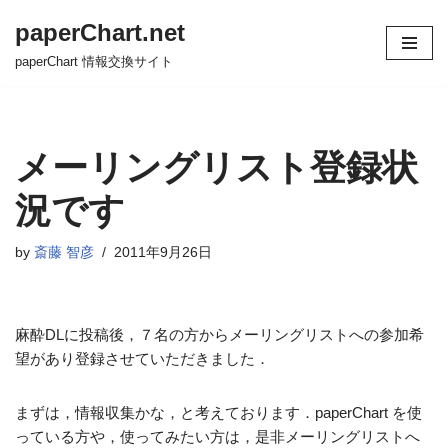
paperChart.net
コ
paperChart 情報交換サイト
ン
テ
ン
ツ
メーリングリスト登録状
へ
ス
況です
キ
ッ
by
斎藤 智彦
2011年9月26日
プ
麻酔DLに投稿後，７名の方からメーリングリストへの参加希
望があり登録させていただきました．
まずは，情報収集かな，と考えております．paperChart を使
っている方や，使ってみたい方は，是非メーリングリストへ