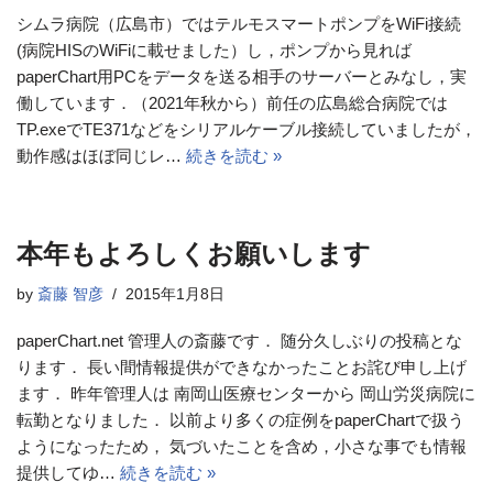
シムラ病院（広島市）ではテルモスマートポンプをWiFi接続
(病院HISのWiFiに載せました）し，ポンプから見れば
paperChart用PCをデータを送る相手のサーバーとみなし，実
働しています．（2021年秋から）前任の広島総合病院では
TP.exeでTE371などをシリアルケーブル接続していましたが，
動作感はほぼ同じレ…
続きを読む »
本年もよろしくお願いします
by
斎藤 智彦
2015年1月8日
paperChart.net 管理人の斎藤です． 随分久しぶりの投稿とな
ります． 長い間情報提供ができなかったことお詫び申し上げ
ます． 昨年管理人は 南岡山医療センターから 岡山労災病院に
転勤となりました． 以前より多くの症例をpaperChartで扱う
ようになったため， 気づいたことを含め，小さな事でも情報
提供してゆ…
続きを読む »