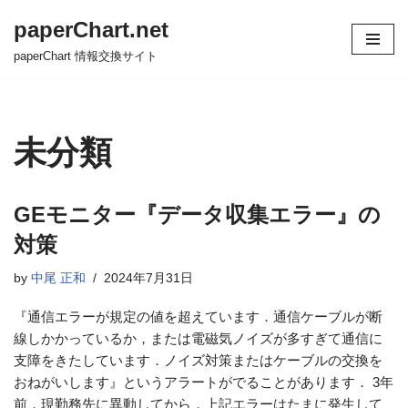
paperChart.net
コ
paperChart 情報交換サイト
ン
テ
ン
ツ
未分類
へ
ス
キ
GEモニター『データ収集エラー』の
ッ
対策
プ
by
中尾 正和
2024年7月31日
『通信エラーが規定の値を超えています．通信ケーブルが断
線しかかっているか，または電磁気ノイズが多すぎて通信に
支障をきたしています．ノイズ対策またはケーブルの交換を
おねがいします』というアラートがでることがあります． 3年
前，現勤務先に異動してから，上記エラーはたまに発生して